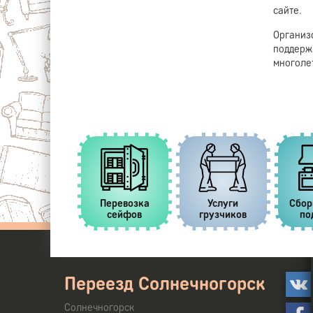
сайте.
Организ
поддерж
многоле
ывоз старой
Перевозка
Услуги
Сбор
мебели
сейфов
грузчиков
по
Переезд Солнечногорск
Солнечногорск