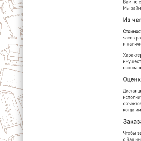
Вам не 
Мы займ
Из че
Стоимос
часов р
и налич
Характе
имущест
основан
Оценк
Дистан
исполни
объектов
когда и
Заказ
Чтобы
з
с Вашим 