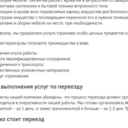
борки мебели, снятия матрасов с кроватей и антресолей со шкафо
онтажа сантехники и бытовой техники встроенного типа;
сации в кузове всех перевозимых единиц имущества для безопасн
згрузки имущества с последующим переносом его в нужное помещ
ановки и сборки мебели на месте, при необходимости.
 всему, мы предлагаем услуги страховки особо ценных предметов н
ая переезд вы получаете преимущества в виде:
личия опыта работы;
ата квалифицированных сотрудников;
временного транспорта;
чественных упаковочных материалов;
уг страхования.
 выполнения услуг по переезду
исты нашей компании убеждены, что процесс переезда должен прохо
бедиться в оперативности нашей работы. Мы готовы организовать
п
атной – за 1 день, а также трехкомнатной и больше – за 1-2 дня. 
ко стоит переезд