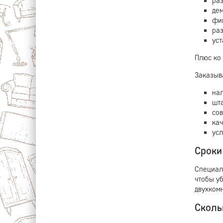
раз
дем
фик
ра
уст
Плюс ко
Заказыв
на
шт
со
ка
усл
Сроки
Специал
чтобы у
двухкомн
Сколь