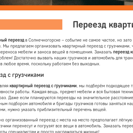
Переезд квар
ный переезд
в Солнечногорске – событие не самое частое, но зат
. Мы предлагаем организовать квартирный переезд с грузчиками, 
переноса мебели и заноса вещей в помещения. Заказать
переезд 
роблем! Достаточно вызвать наших грузчиков и автомобиль для тр
 в любое время, поскольку работаем без выходных.
зд с грузчиками
вляя
квартирный переезд с грузчиками
, мы подберём подходящее т
вности работы. Каждая вещь, предмет мебели и вся бытовая техни
раз. Даже если планируются переезды на значительное расстояние,
ным подбором автомобиля и бригады грузчиков готовы заняться наш
ами, нужно указать приблизительный перечень вещей.
но организованный переезд с места на место предполагает лёгкую
узчики перенесут и погрузят все вещи в автомобиль. Заказать пере
поты специалистам и просто наслаждаться жизнью!