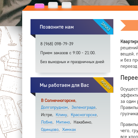
ЗАКАЗ
Позвоните нам
Квартир
8 (968) 098-79-39
решений
Прием заказов с 9:00 - 21:00.
вещей, 
и без п
Без выходных и праздничных дней
переезд
Перее
АКЦИИ
Мы работаем для Вас
Осущест
эффекти
В Солнечногорске,
за один 
Долгопрудном
,
Зеленограде
,
Правиль
грузчик
Истре,
Клину
,
Красногорске
,
Лобне
,
Митино
,
Нахабино,
Правиль
Одинцово
,
Химках
чего, гр
все хло