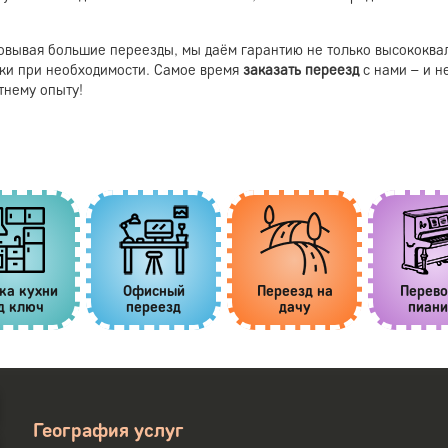
овывая большие переезды, мы даём гарантию не только высококв
ки при необходимости. Самое время
заказать переезд
с нами – и 
тнему опыту!
ка кухни
Офисный
Переезд на
Перево
д ключ
переезд
дачу
пиани
География услуг