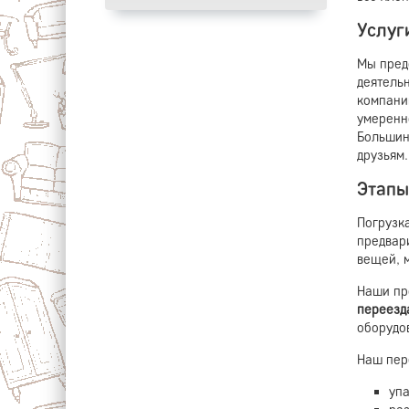
Услуг
Мы пред
деятельн
компани
умеренн
Большин
друзьям.
Этапы
Погрузк
предвар
вещей, 
Наши пр
переезд
оборудо
Наш пере
уп